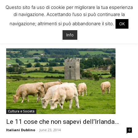
Questo sito fa uso di cookie per migliorare la tua esperienza
di navigazione. Accettando l’uso si può continuare la
navigazione; altrimenti si può abbandonare il sito.
OK
Home
Tags
Storie irlanda
Info
Tag: storie irlanda
Cultura e Società
Le 11 cose che non sapevi dell’Irlanda…
Italiani Dublino
-
June 23, 2014
0