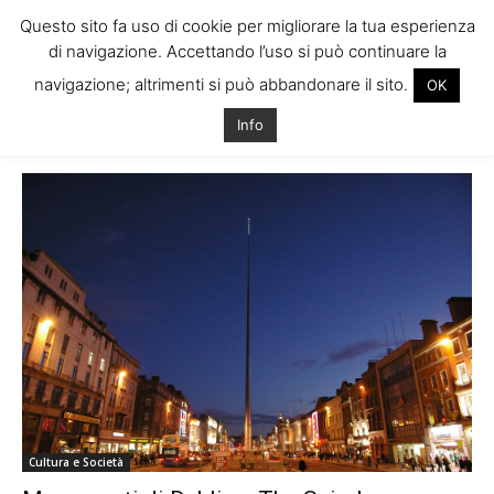
Questo sito fa uso di cookie per migliorare la tua esperienza
di navigazione. Accettando l’uso si può continuare la
navigazione; altrimenti si può abbandonare il sito.
OK
Home
Tags
Storia the spire dublino
Info
Tag: storia the spire dublino
Cultura e Società