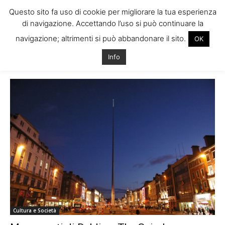
Questo sito fa uso di cookie per migliorare la tua esperienza
di navigazione. Accettando l’uso si può continuare la
navigazione; altrimenti si può abbandonare il sito.
OK
Home
Tags
Storia nelson’s pillar dublino
Info
Tag: storia nelson’s pillar dublino
Cultura e Società