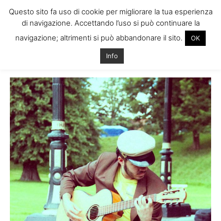
Questo sito fa uso di cookie per migliorare la tua esperienza
di navigazione. Accettando l’uso si può continuare la
navigazione; altrimenti si può abbandonare il sito.
OK
Home
Tags
Storia musicista italiano
Info
Tag: storia musicista italiano