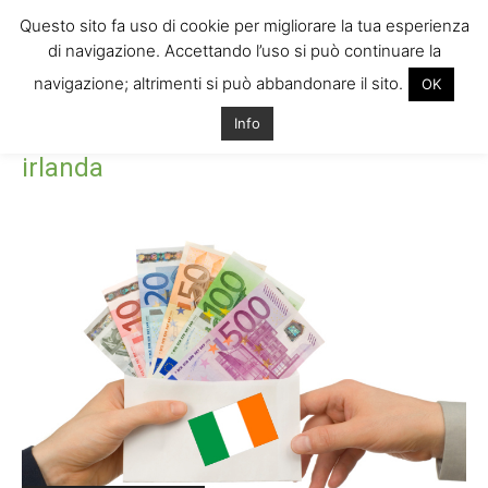
Questo sito fa uso di cookie per migliorare la tua esperienza
di navigazione. Accettando l’uso si può continuare la
navigazione; altrimenti si può abbandonare il sito.
OK
Home
Tags
Stipendi irlanda. stipendio irlanda
Info
Tag: stipendi irlanda. stipendio
irlanda