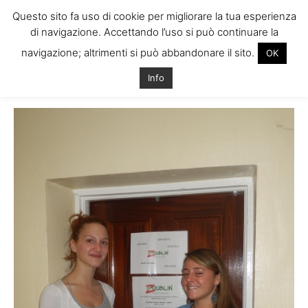
Questo sito fa uso di cookie per migliorare la tua esperienza
di navigazione. Accettando l’uso si può continuare la
navigazione; altrimenti si può abbandonare il sito.
OK
Home
Tags
Stagista a dublino
Info
Tag: stagista a dublino