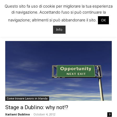
Questo sito fa uso di cookie per migliorare la tua esperienza
di navigazione. Accettando l’uso si può continuare la
navigazione; altrimenti si può abbandonare il sito.
OK
Home
Tags
Stage lavorativo dublino
Info
Tag: stage lavorativo dublino
Come trovare Lavoro in Irlanda
Stage a Dublino: why not!?
Italiani Dublino
-
October 4, 2012
0