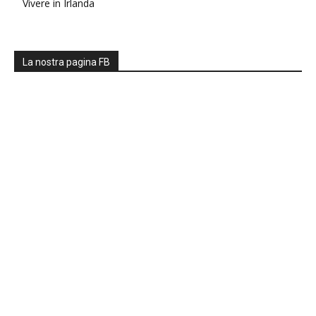
Vivere in Irlanda
La nostra pagina FB