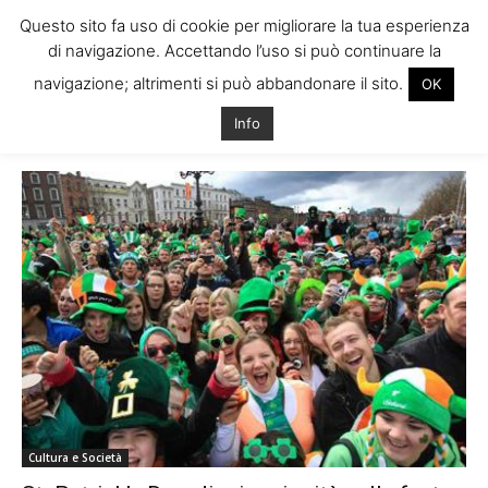
Questo sito fa uso di cookie per migliorare la tua esperienza
di navigazione. Accettando l’uso si può continuare la
navigazione; altrimenti si può abbandonare il sito.
OK
Home
Tags
St patrick’s day mondo
Info
Tag: st patrick’s day mondo
Cultura e Società