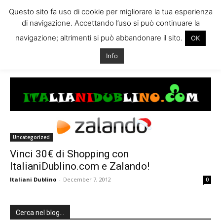
Questo sito fa uso di cookie per migliorare la tua esperienza
di navigazione. Accettando l’uso si può continuare la
navigazione; altrimenti si può abbandonare il sito.
OK
Home
Tags
Sorteggio dublino
Info
Tag: sorteggio dublino
Uncategorized
Vinci 30€ di Shopping con
ItalianiDublino.com e Zalando!
Italiani Dublino
-
December 7, 2012
0
Cerca nel blog…