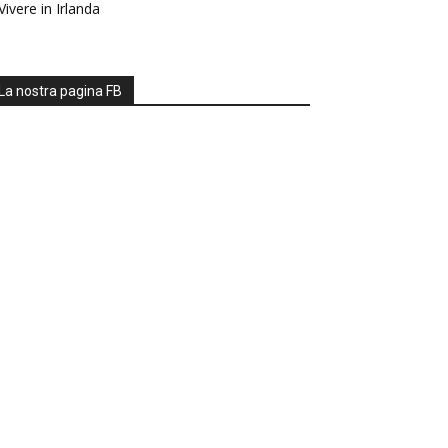
Vivere in Irlanda
La nostra pagina FB