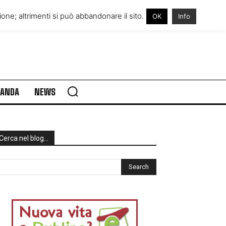
RE IN IRLANDA
VISITARE L’IRLANDA
one; altrimenti si può abbandonare il sito.
OK
Info
RLANDA
NEWS
Cerca nel blog…