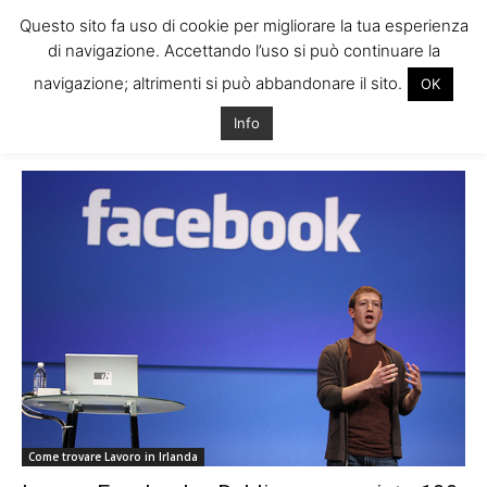
Questo sito fa uso di cookie per migliorare la tua esperienza
di navigazione. Accettando l’uso si può continuare la
navigazione; altrimenti si può abbandonare il sito.
OK
Home
Tags
Sede facebook dublino
Info
Tag: sede facebook dublino
Come trovare Lavoro in Irlanda