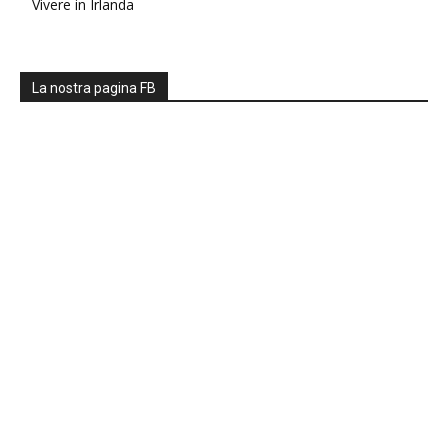
Vivere in Irlanda
La nostra pagina FB