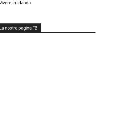
Vivere in Irlanda
La nostra pagina FB