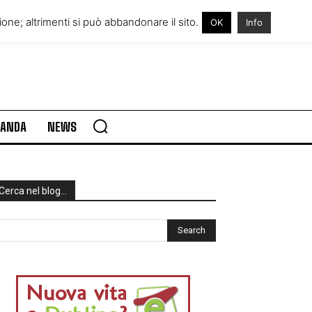
RE IN IRLANDA
VISITARE L’IRLANDA
one; altrimenti si può abbandonare il sito.
OK
Info
RLANDA
NEWS
Cerca nel blog…