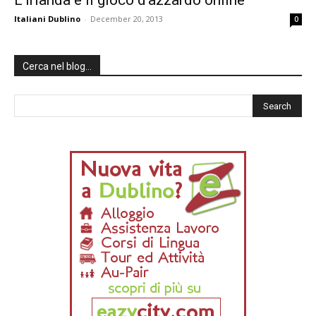
L’Irlanda e il gioco d’azzardo online
Italiani Dublino
-
December 20, 2013
0
Cerca nel blog…