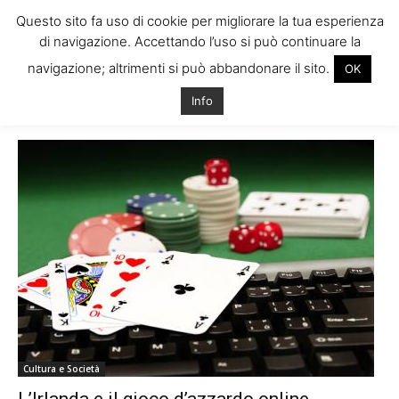
Questo sito fa uso di cookie per migliorare la tua esperienza
di navigazione. Accettando l’uso si può continuare la
navigazione; altrimenti si può abbandonare il sito.
OK
Home
Tags
Scommesse irlanda
Info
Tag: scommesse irlanda
Cultura e Società