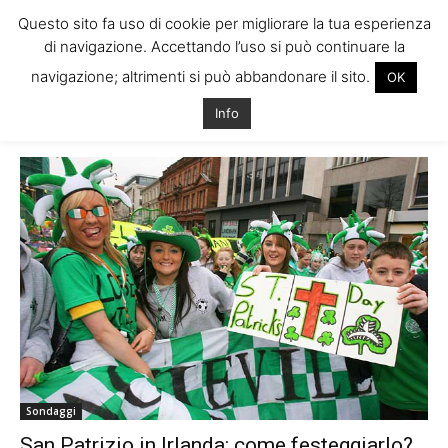
Questo sito fa uso di cookie per migliorare la tua esperienza
di navigazione. Accettando l’uso si può continuare la
navigazione; altrimenti si può abbandonare il sito.
OK
Home
Tags
San patrizio dublino
Info
Tag: san patrizio dublino
Sondaggi
San Patrizio in Irlanda: come festeggiarlo?