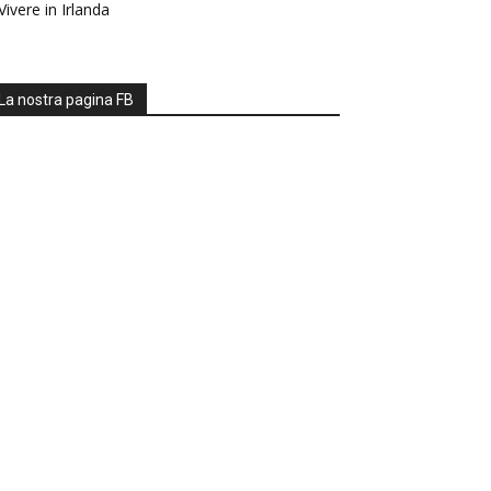
Vivere in Irlanda
La nostra pagina FB