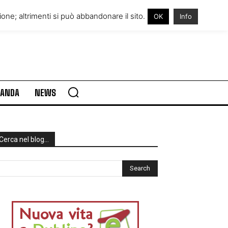
RE IN IRLANDA
VISITARE L’IRLANDA
one; altrimenti si può abbandonare il sito.
OK
Info
RLANDA
NEWS
Cerca nel blog…