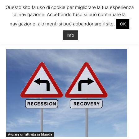
Questo sito fa uso di cookie per migliorare la tua esperienza
di navigazione. Accettando l’uso si può continuare la
navigazione; altrimenti si può abbandonare il sito.
OK
Home
Tags
Ripresa economica irlanda
Info
Tag: ripresa economica irlanda
Avviare un'attività in Irlanda