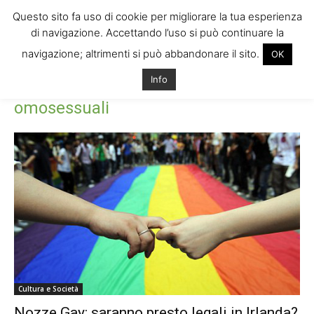
Questo sito fa uso di cookie per migliorare la tua esperienza
di navigazione. Accettando l’uso si può continuare la
navigazione; altrimenti si può abbandonare il sito.
OK
Home
Tags
Referendum irlanda diritti omosessuali
Info
Tag: referendum irlanda diritti
omosessuali
Cultura e Società
Nozze Gay: saranno presto legali in Irlanda?