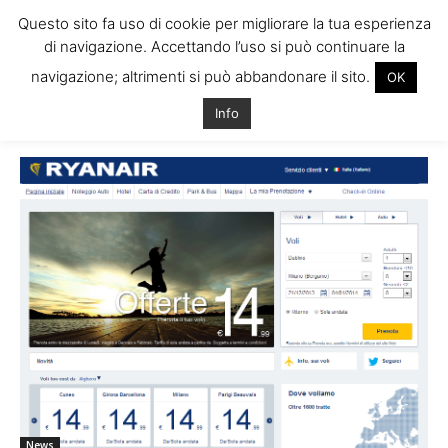
Questo sito fa uso di cookie per migliorare la tua esperienza
di navigazione. Accettando l’uso si può continuare la
navigazione; altrimenti si può abbandonare il sito.
OK
Home
Tags
Prezzi voli irlanda
Info
Tag: prezzi voli irlanda
News