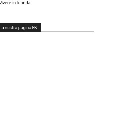
Vivere in Irlanda
La nostra pagina FB