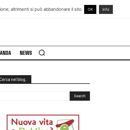
RE IN IRLANDA
VISITARE L’IRLANDA
one; altrimenti si può abbandonare il sito.
OK
Info
RLANDA
NEWS
Cerca nel blog…