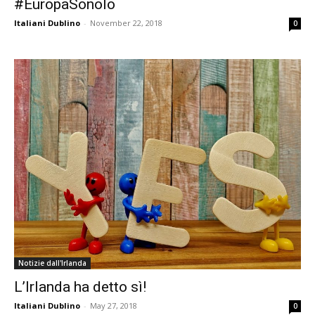
#EuropaSonoIo
Italiani Dublino
-
November 22, 2018
0
Notizie dall'Irlanda
L’Irlanda ha detto sì!
Italiani Dublino
-
May 27, 2018
0