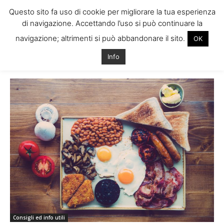
Questo sito fa uso di cookie per migliorare la tua esperienza
di navigazione. Accettando l’uso si può continuare la
navigazione; altrimenti si può abbandonare il sito.
OK
Home
Tags
Piatti tipici irlanda
Info
Tag: piatti tipici irlanda
Consigli ed info utili