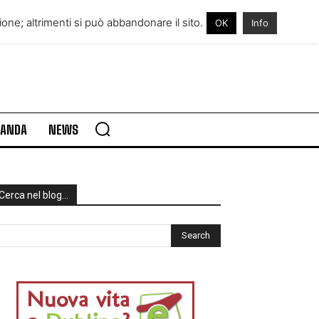
RE IN IRLANDA
VISITARE L’IRLANDA
one; altrimenti si può abbandonare il sito.
OK
Info
RLANDA
NEWS
Cerca nel blog…