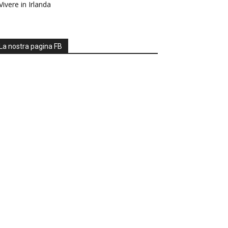
Vivere in Irlanda
La nostra pagina FB