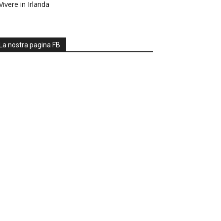
Vivere in Irlanda
La nostra pagina FB