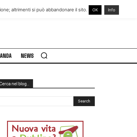
RE IN IRLANDA
VISITARE L’IRLANDA
one; altrimenti si può abbandonare il sito.
OK
Info
RLANDA
NEWS
Cerca nel blog…