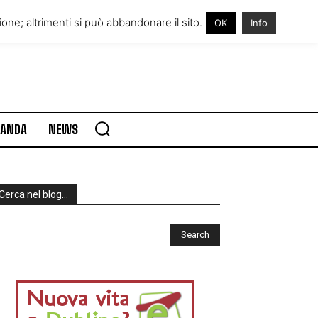
RE IN IRLANDA
VISITARE L’IRLANDA
one; altrimenti si può abbandonare il sito.
OK
Info
RLANDA
NEWS
Cerca nel blog…