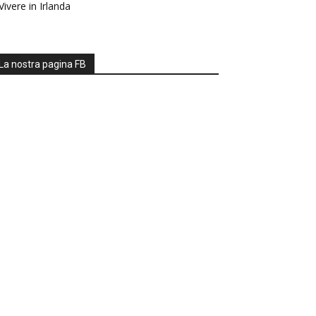
Vivere in Irlanda
La nostra pagina FB