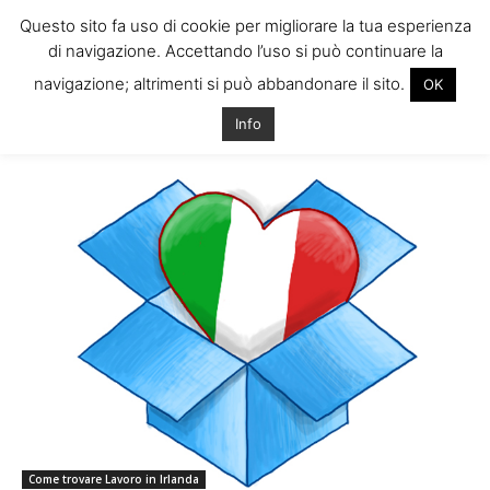
Questo sito fa uso di cookie per migliorare la tua esperienza
di navigazione. Accettando l’uso si può continuare la
navigazione; altrimenti si può abbandonare il sito.
OK
Home
Tags
Nuove aziende dublino
Info
Tag: nuove aziende dublino
Come trovare Lavoro in Irlanda