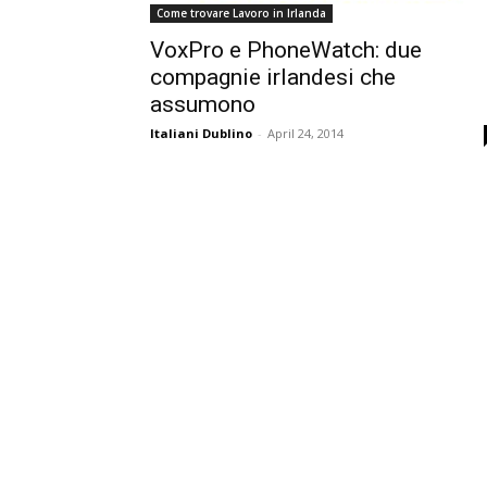
Come trovare Lavoro in Irlanda
VoxPro e PhoneWatch: due
compagnie irlandesi che
assumono
Italiani Dublino
-
April 24, 2014