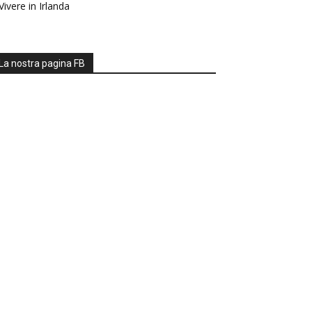
Vivere in Irlanda
La nostra pagina FB