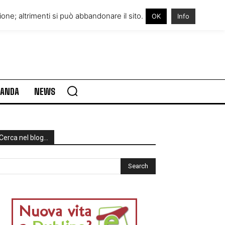
RE IN IRLANDA
VISITARE L’IRLANDA
one; altrimenti si può abbandonare il sito.
OK
Info
RLANDA
NEWS
Cerca nel blog…