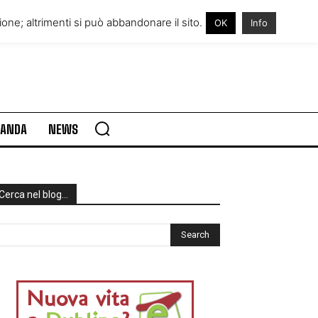
RE IN IRLANDA
VISITARE L’IRLANDA
one; altrimenti si può abbandonare il sito.
OK
Info
RLANDA
NEWS
Cerca nel blog…