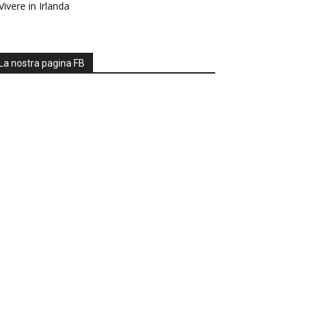
Vivere in Irlanda
La nostra pagina FB