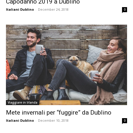
Capodanno 2019 a Dublino
Italiani Dublino
-
December 24, 2018
0
Viaggiare in Irlanda
Mete invernali per “fuggire” da Dublino
Italiani Dublino
-
December 10, 2018
0