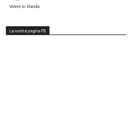
Vivere in Irlanda
La nostra pagina FB