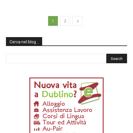
1
2
Cerca nel blog…