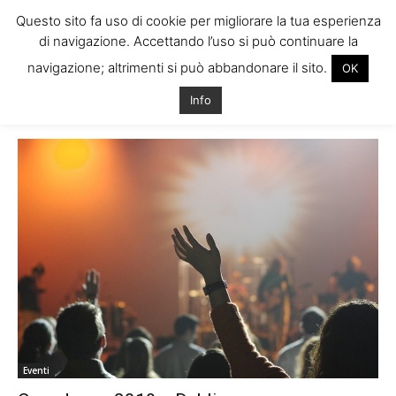
Questo sito fa uso di cookie per migliorare la tua esperienza
di navigazione. Accettando l’uso si può continuare la
navigazione; altrimenti si può abbandonare il sito.
OK
Home
Tags
Natale in irlanda
Info
Tag: natale in irlanda
Eventi