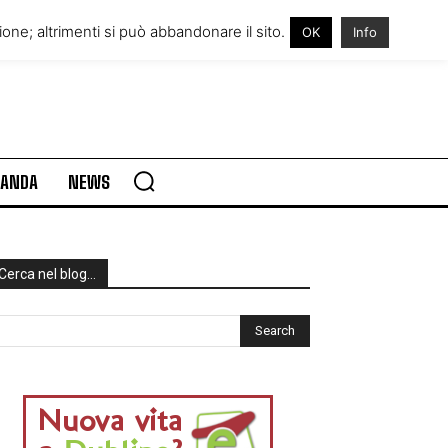
RE IN IRLANDA
VISITARE L’IRLANDA
one; altrimenti si può abbandonare il sito.
OK
Info
RLANDA
NEWS
Cerca nel blog…