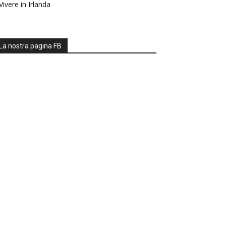
Vivere in Irlanda
La nostra pagina FB