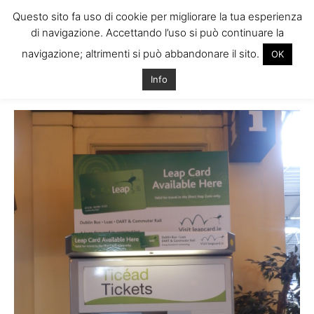
Questo sito fa uso di cookie per migliorare la tua esperienza
di navigazione. Accettando l’uso si può continuare la
navigazione; altrimenti si può abbandonare il sito.
OK
Home
Tags
Muoversi a dublino
Info
Tag: muoversi a dublino