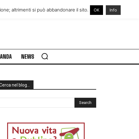
RE IN IRLANDA
VISITARE L’IRLANDA
one; altrimenti si può abbandonare il sito.
OK
Info
RLANDA
NEWS
Cerca nel blog…