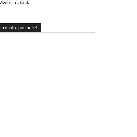
Vivere in Irlanda
La nostra pagina FB