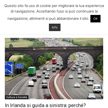
Questo sito fa uso di cookie per migliorare la tua esperienza
di navigazione. Accettando l’uso si può continuare la
navigazione; altrimenti si può abbandonare il sito.
OK
Home
Tags
Motivi senso di marcia sinistra
Info
Tag: motivi senso di marcia sinistra
Cultura e Società
In Irlanda si guida a sinistra: perché?