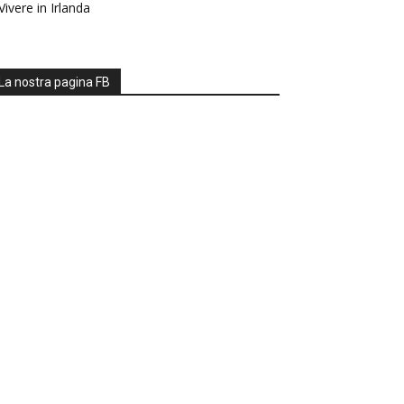
Vivere in Irlanda
La nostra pagina FB