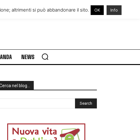
RE IN IRLANDA
VISITARE L’IRLANDA
one; altrimenti si può abbandonare il sito.
OK
Info
RLANDA
NEWS
Cerca nel blog…