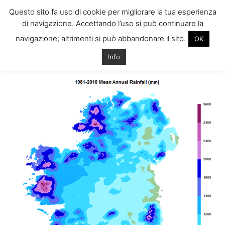
Questo sito fa uso di cookie per migliorare la tua esperienza
di navigazione. Accettando l’uso si può continuare la
navigazione; altrimenti si può abbandonare il sito.
OK
Home
Tags
Mese meno piovoso irlanda
Info
Tag: mese meno piovoso irlanda