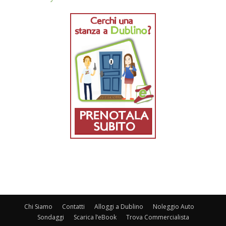
Chi Siamo
Contatti
Alloggi a Dublino
Noleggio Auto
Sondaggi
Scarica l’eBook
Trova Commercialista