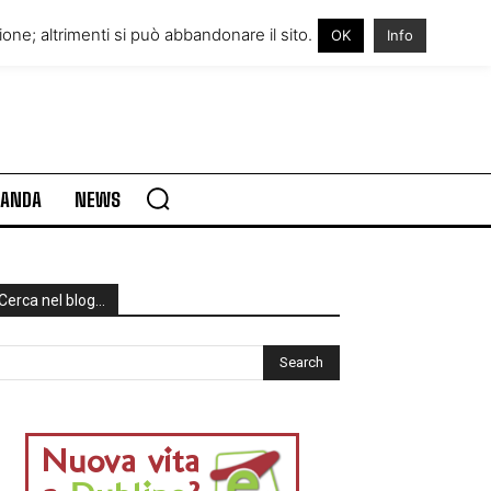
RE IN IRLANDA
VISITARE L’IRLANDA
one; altrimenti si può abbandonare il sito.
OK
Info
RLANDA
NEWS
Cerca nel blog…