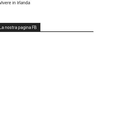
Vivere in Irlanda
La nostra pagina FB