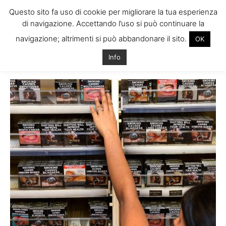
Questo sito fa uso di cookie per migliorare la tua esperienza
di navigazione. Accettando l’uso si può continuare la
navigazione; altrimenti si può abbandonare il sito.
OK
Home
Tags
Marche sigarette irlanda
Info
Tag: marche sigarette irlanda