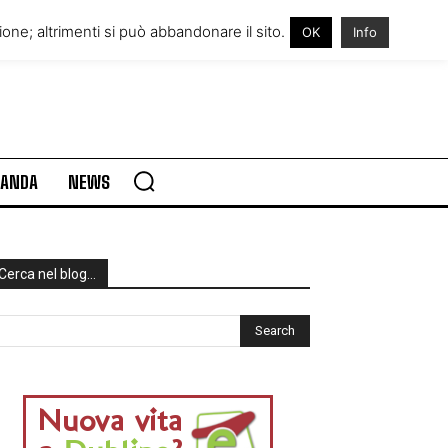
RE IN IRLANDA
VISITARE L’IRLANDA
one; altrimenti si può abbandonare il sito.
OK
Info
RLANDA
NEWS
Cerca nel blog…