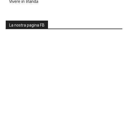
Vivere in Irlanda
La nostra pagina FB