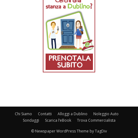
Chi Siamo
Contatti
Alloggi a Dublino
Noleggio Auto
Sondaggi
Scarica l’eBook
Trova Commercialista
© Newspaper WordPress Theme by TagDiv