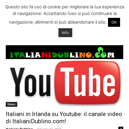
Questo sito fa uso di cookie per migliorare la tua esperienza
di navigazione. Accettando l’uso si può continuare la
navigazione; altrimenti si può abbandonare il sito.
OK
Home
Tags
Lavoro irlanda video
Info
Tag: lavoro irlanda video
News
Italiani in Irlanda su Youtube: il canale video
di ItalianiDublino.com!
Italiani Dublino
-
January 22, 2013