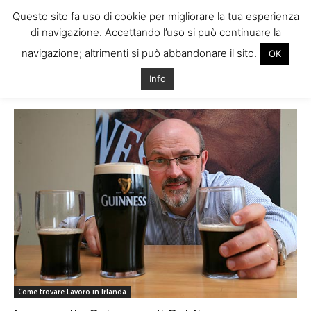
Questo sito fa uso di cookie per migliorare la tua esperienza
di navigazione. Accettando l’uso si può continuare la
navigazione; altrimenti si può abbandonare il sito.
OK
Home
Tags
Lavoro guinness dublino
Info
Tag: lavoro guinness dublino
Come trovare Lavoro in Irlanda