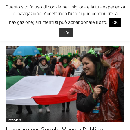
Questo sito fa uso di cookie per migliorare la tua esperienza
di navigazione. Accettando l’uso si può continuare la
navigazione; altrimenti si può abbandonare il sito.
OK
Home
Tags
Lavoro google requisiti
Info
Tag: lavoro google requisiti
Interviste
Lavorare per Google Maps a Dublino: