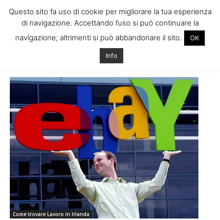
Questo sito fa uso di cookie per migliorare la tua esperienza
di navigazione. Accettando l’uso si può continuare la
navigazione; altrimenti si può abbandonare il sito.
OK
Home
Tags
Lavoro ebay dundalk
Info
Tag: lavoro ebay dundalk
Come trovare Lavoro in Irlanda