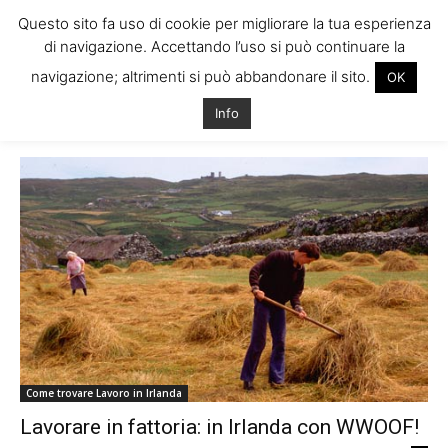
Questo sito fa uso di cookie per migliorare la tua esperienza
di navigazione. Accettando l’uso si può continuare la
navigazione; altrimenti si può abbandonare il sito.
OK
Home
Tags
Lavoro allevamento irlanda
Info
Tag: lavoro allevamento irlanda
Come trovare Lavoro in Irlanda
Lavorare in fattoria: in Irlanda con WWOOF!