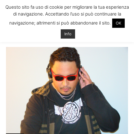
Questo sito fa uso di cookie per migliorare la tua esperienza
di navigazione. Accettando l’uso si può continuare la
navigazione; altrimenti si può abbandonare il sito.
OK
Home
Tags
Lavorare radio irlanda
Info
Tag: lavorare radio irlanda