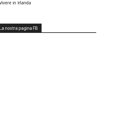
Vivere in Irlanda
La nostra pagina FB