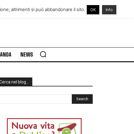
RE IN IRLANDA
VISITARE L’IRLANDA
one; altrimenti si può abbandonare il sito.
OK
Info
RLANDA
NEWS
Cerca nel blog…