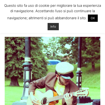
Questo sito fa uso di cookie per migliorare la tua esperienza
di navigazione. Accettando l’uso si può continuare la
navigazione; altrimenti si può abbandonare il sito.
OK
Home
Tags
Julyo photosonic
Info
Tag: julyo photosonic