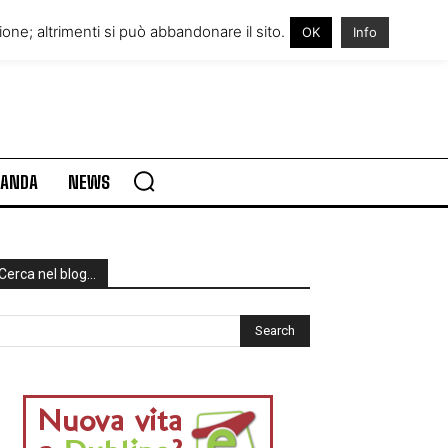
RE IN IRLANDA
VISITARE L’IRLANDA
one; altrimenti si può abbandonare il sito.
OK
Info
RLANDA
NEWS
Cerca nel blog…