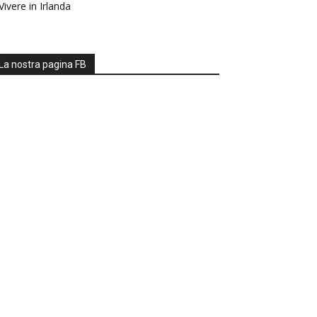
Vivere in Irlanda
La nostra pagina FB