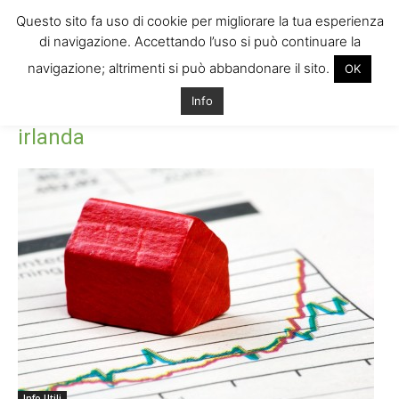
Questo sito fa uso di cookie per migliorare la tua esperienza
di navigazione. Accettando l’uso si può continuare la
navigazione; altrimenti si può abbandonare il sito.
OK
Home
Tags
Investire mercato immobiliare irlanda
Info
Tag: investire mercato immobiliare
irlanda
Info Utili