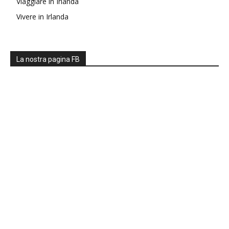
Viaggiare in Irlanda
Vivere in Irlanda
La nostra pagina FB