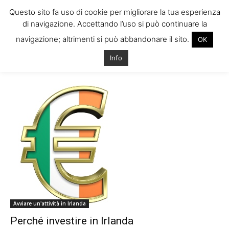
Questo sito fa uso di cookie per migliorare la tua esperienza
di navigazione. Accettando l’uso si può continuare la
navigazione; altrimenti si può abbandonare il sito.
OK
Home
Tags
Investire a dublino
Info
Tag: investire a dublino
Avviare un'attività in Irlanda
Perché investire in Irlanda